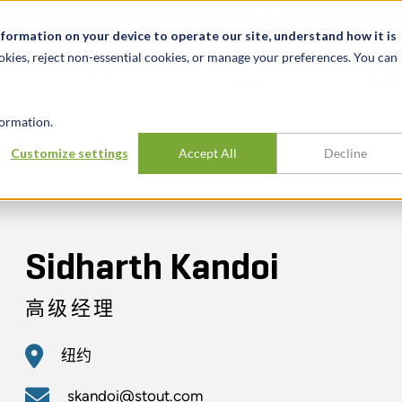
关于我们
新闻动态
诚聘英才
办事处
nformation on your device to operate our site, understand how it is
okies, reject non-essential cookies, or manage your preferences. You can
行业
经验
见解
ormation.
Customize settings
Accept All
Decline
Sidharth Kandoi
高级经理
纽约
skandoi@stout.com