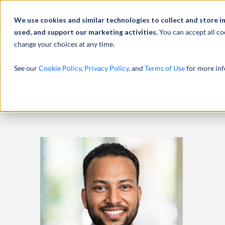
We use cookies and similar technologies to collect and store i
used, and support our marketing activities.
You can accept all co
change your choices at any time.
服务
See our
Cookie Policy
,
Privacy Policy
, and
Terms of Use
for more inf
主页
专业人员
SIDHARTH KANDOI