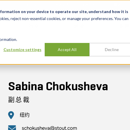
关于我们
新闻动态
诚聘英才
办事处
nformation on your device to operate our site, understand how it is
okies, reject non-essential cookies, or manage your preferences. You can
行业
经验
见解
ormation.
Customize settings
Accept All
Decline
Sabina Chokusheva
副总裁
纽约
schokusheva@stout.com