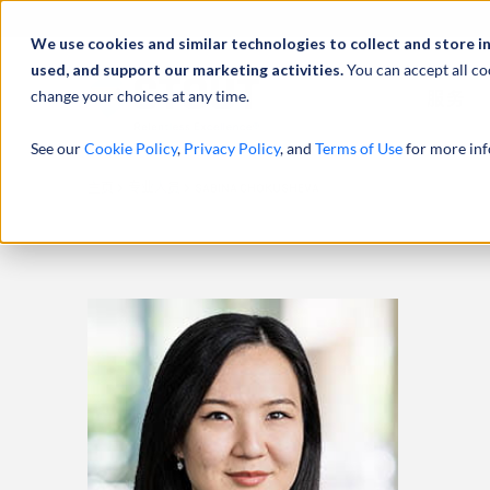
We use cookies and similar technologies to collect and store i
used, and support our marketing activities.
You can accept all co
change your choices at any time.
服务
See our
Cookie Policy
,
Privacy Policy
, and
Terms of Use
for more inf
主页
专业人员
SABINA CHOKUSHEVA