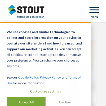
Stout Relentless Excellence
Menu
We use cookies and similar technologies to
collect and store information on your device to
operate our site, understand how it is used, and
support our marketing activities.
You can accept
all cookies, reject non-essential cookies, or manage
your preferences. You can change your choices at
any time.
See our
Cookie Policy
,
Privacy Policy
, and
Terms of
Use
for more information.
Customize settings
Accept All
Decline