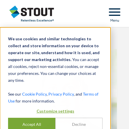
Stout Relentless Excellence
Menu
We use cookies and similar technologies to
collect and store information on your device to
operate our site, understand how it is used, and
support our marketing activities.
You can accept
all cookies, reject non-essential cookies, or manage
your preferences. You can change your choices at
any time.
See our
Cookie Policy
,
Privacy Policy
, and
Terms of
Use
for more information.
Customize settings
Accept All
Decline