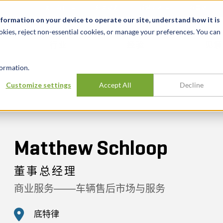
关于我们
新闻动态
诚聘英才
办事处
nformation on your device to operate our site, understand how it is
okies, reject non-essential cookies, or manage your preferences. You can
行业
经验
见解
ormation.
Customize settings
Accept All
Decline
Matthew Schloop
董事总经理
商业服务——车辆售后市场与服务
底特律