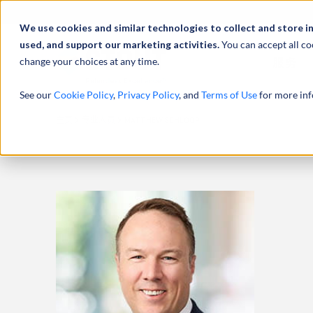
We use cookies and similar technologies to collect and store i
used, and support our marketing activities.
You can accept all co
change your choices at any time.
服务
See our
Cookie Policy
,
Privacy Policy
, and
Terms of Use
for more inf
主页
专业人员
MATTHEW SCHLOOP