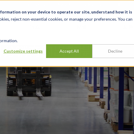
关于我们
新闻动态
诚聘英才
办事处
nformation on your device to operate our site, understand how it is
okies, reject non-essential cookies, or manage your preferences. You can
行业
经验
见解
ormation.
料分销商的出售提
Customize settings
Accept All
Decline