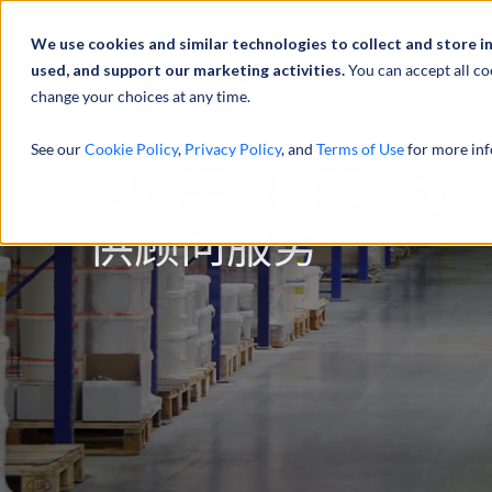
We use cookies and similar technologies to collect and store i
used, and support our marketing activities.
You can accept all co
change your choices at any time.
服务
See our
Cookie Policy
,
Privacy Policy
, and
Terms of Use
for more inf
为汽车碰撞市场涂
供顾问服务