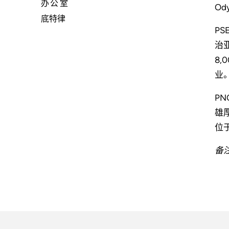
办公室
Od
底特律
P
治
8
业
PN
雄
位
备