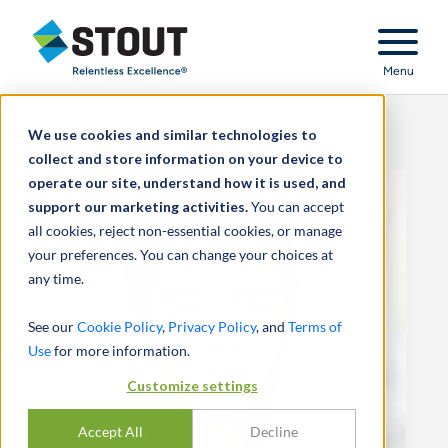
Stout Relentless Excellence
Menu
We use cookies and similar technologies to
collect and store information on your device to
operate our site, understand how it is used, and
support our marketing activities.
You can accept
all cookies, reject non-essential cookies, or manage
your preferences. You can change your choices at
any time.
See our
Cookie Policy
,
Privacy Policy
, and
Terms of
Use
for more information.
Customize settings
Accept All
Decline