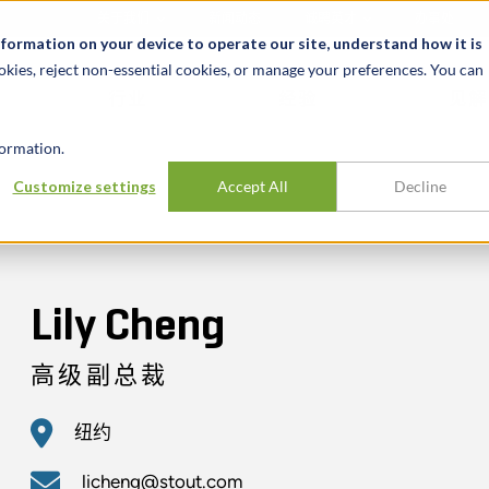
关于我们
新闻动态
诚聘英才
办事处
nformation on your device to operate our site, understand how it is
okies, reject non-essential cookies, or manage your preferences. You can
行业
经验
见解
ormation.
Customize settings
Accept All
Decline
Lily Cheng
高级副总裁
纽约
licheng@stout.com