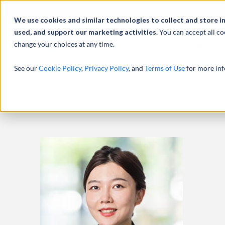
We use cookies and similar technologies to collect and store i
used, and support our marketing activities.
You can accept all co
change your choices at any time.
服务
See our
Cookie Policy
,
Privacy Policy
, and
Terms of Use
for more inf
主页
专业人员
LILY CHENG