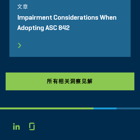
文章
Impairment Considerations When
Adopting ASC 842
所有相关洞察见解
Glassdoor
LINKEDIN