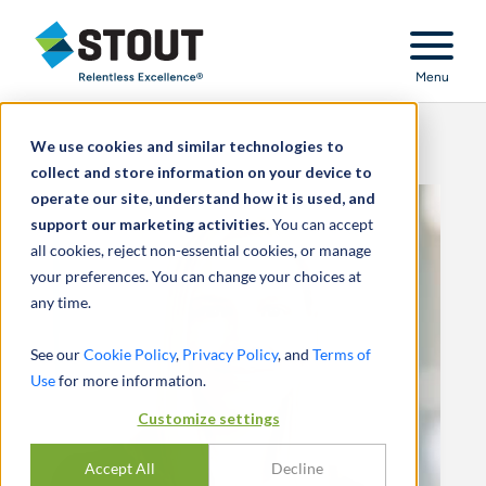
Stout Relentless Excellence
Menu
We use cookies and similar technologies to
collect and store information on your device to
operate our site, understand how it is used, and
support our marketing activities.
You can accept
all cookies, reject non-essential cookies, or manage
your preferences. You can change your choices at
any time.
See our
Cookie Policy
,
Privacy Policy
, and
Terms of
Use
for more information.
Customize settings
Accept All
Decline