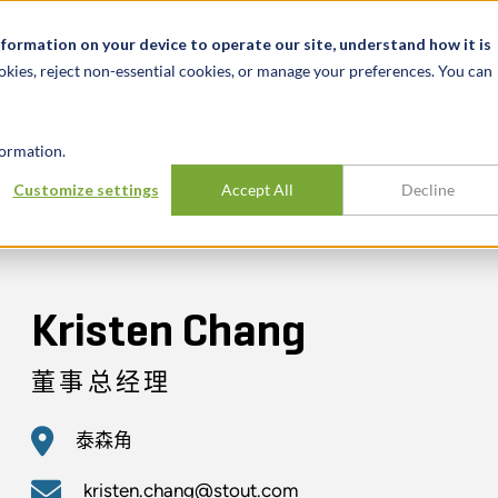
关于我们
新闻动态
诚聘英才
办事处
nformation on your device to operate our site, understand how it is
okies, reject non-essential cookies, or manage your preferences. You can
行业
经验
见解
ormation.
Customize settings
Accept All
Decline
Kristen Chang
董事总经理
泰森角
kristen.chang@stout.com