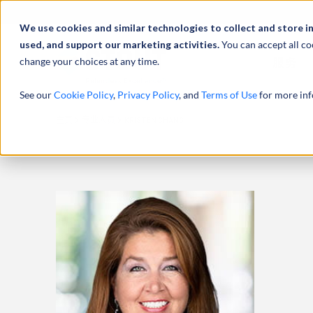
We use cookies and similar technologies to collect and store i
used, and support our marketing activities.
You can accept all co
change your choices at any time.
服务
See our
Cookie Policy
,
Privacy Policy
, and
Terms of Use
for more inf
主页
专业人员
KRISTEN CHANG