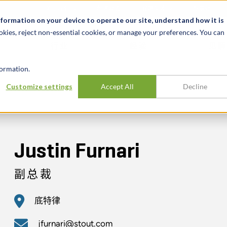
关于我们
新闻动态
诚聘英才
办事处
nformation on your device to operate our site, understand how it is
okies, reject non-essential cookies, or manage your preferences. You can
行业
经验
见解
ormation.
Customize settings
Accept All
Decline
Justin Furnari
副总裁
底特律
jfurnari@stout.com