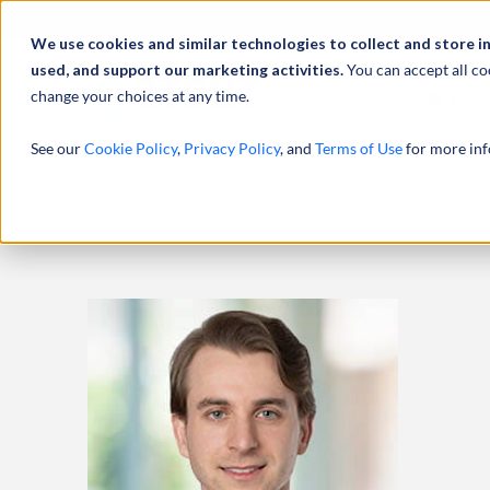
We use cookies and similar technologies to collect and store i
used, and support our marketing activities.
You can accept all co
change your choices at any time.
服务
See our
Cookie Policy
,
Privacy Policy
, and
Terms of Use
for more inf
主页
专业人员
JUSTIN FURNARI