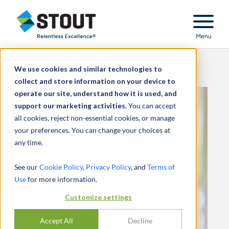
Stout Relentless Excellence
Menu
We use cookies and similar technologies to
collect and store information on your device to
operate our site, understand how it is used, and
support our marketing activities.
You can accept
all cookies, reject non-essential cookies, or manage
your preferences. You can change your choices at
any time.
See our
Cookie Policy
,
Privacy Policy
, and
Terms of
Use
for more information.
Customize settings
Accept All
Decline