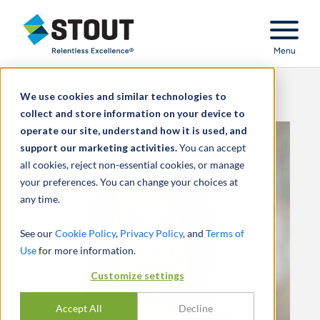
Stout Relentless Excellence
Menu
We use cookies and similar technologies to
collect and store information on your device to
operate our site, understand how it is used, and
support our marketing activities.
You can accept
all cookies, reject non-essential cookies, or manage
your preferences. You can change your choices at
any time.
See our
Cookie Policy
,
Privacy Policy
, and
Terms of
Use
for more information.
Customize settings
Accept All
Decline