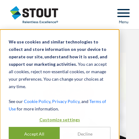
Stout Relentless Excellence
Menu
We use cookies and similar technologies to
collect and store information on your device to
operate our site, understand how it is used, and
support our marketing activities.
You can accept
all cookies, reject non-essential cookies, or manage
your preferences. You can change your choices at
any time.
See our
Cookie Policy
,
Privacy Policy
, and
Terms of
Use
for more information.
Customize settings
Accept All
Decline