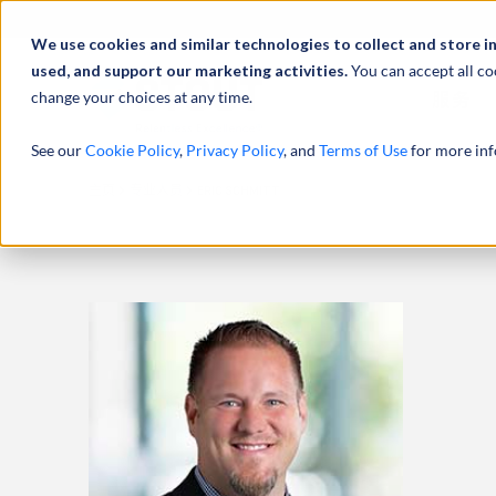
We use cookies and similar technologies to collect and store i
used, and support our marketing activities.
You can accept all co
change your choices at any time.
服务
See our
Cookie Policy
,
Privacy Policy
, and
Terms of Use
for more inf
主页
专业人员
ERIC SCHMITT