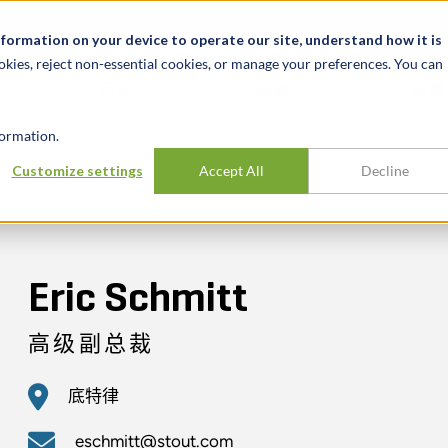
关于我们
新闻动态
诚聘英才
办事处
nformation on your device to operate our site, understand how it is
okies, reject non-essential cookies, or manage your preferences. You can
行业
经验
见解
ormation.
Customize settings
Accept All
Decline
Eric Schmitt
高级副总裁
底特律
eschmitt@stout.com