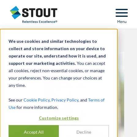
Stout Relentless Excellence
Menu
We use cookies and similar technologies to
collect and store information on your device to
operate our site, understand how it is used, and
support our marketing activities.
You can accept
all cookies, reject non-essential cookies, or manage
your preferences. You can change your choices at
any time.
See our
Cookie Policy
,
Privacy Policy
, and
Terms of
Use
for more information.
Customize settings
Accept All
Decline