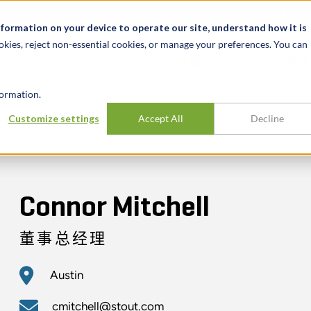
关于我们
新闻动态
诚聘英才
办事处
nformation on your device to operate our site, understand how it is
okies, reject non-essential cookies, or manage your preferences. You can
行业
经验
见解
ormation.
Customize settings
Accept All
Decline
Connor Mitchell
董事总经理
Austin
cmitchell@stout.com