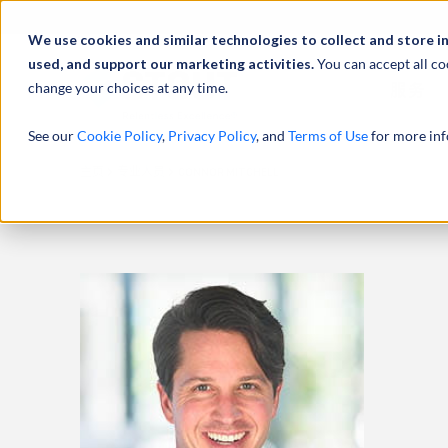
We use cookies and similar technologies to collect and store i
used, and support our marketing activities.
You can accept all co
change your choices at any time.
服务
See our
Cookie Policy
,
Privacy Policy
, and
Terms of Use
for more inf
主页
专业人员
CONNOR MITCHELL