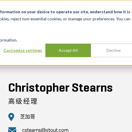
关于我们
新闻动态
诚聘英才
办事处
nformation on your device to operate our site, understand how it is
okies, reject non-essential cookies, or manage your preferences. You can
行业
经验
见解
ormation.
Customize settings
Accept All
Decline
Christopher Stearns
高级经理
芝加哥
cstearns@stout.com