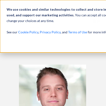
We use cookies and similar technologies to collect and store i
used, and support our marketing activities.
You can accept all co
change your choices at any time.
服务
See our
Cookie Policy
,
Privacy Policy
, and
Terms of Use
for more inf
主页
专业人员
CHRISTOPHER STEARNS