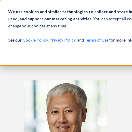
We use cookies and similar technologies to collect and store i
used, and support our marketing activities.
You can accept all co
change your choices at any time.
服务
See our
Cookie Policy
,
Privacy Policy
, and
Terms of Use
for more inf
主页
专业人员
CHRIS KIM