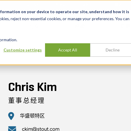
关于我们
新闻动态
诚聘英才
办事处
nformation on your device to operate our site, understand how it is
okies, reject non-essential cookies, or manage your preferences. You can
行业
经验
见解
ormation.
Customize settings
Accept All
Decline
Chris Kim
董事总经理
华盛顿特区
ckim@stout.com