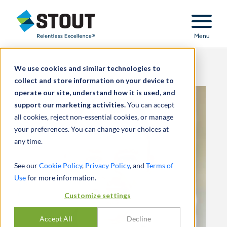
Stout Relentless Excellence
Menu
We use cookies and similar technologies to
collect and store information on your device to
operate our site, understand how it is used, and
support our marketing activities.
You can accept
all cookies, reject non-essential cookies, or manage
your preferences. You can change your choices at
any time.
See our
Cookie Policy
,
Privacy Policy
, and
Terms of
Use
for more information.
Customize settings
Accept All
Decline