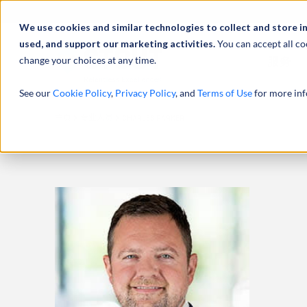
We use cookies and similar technologies to collect and store i
used, and support our marketing activities.
You can accept all co
change your choices at any time.
服务
See our
Cookie Policy
,
Privacy Policy
, and
Terms of Use
for more inf
主页
专业人员
CHARLES PARKER