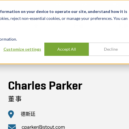
关于我们
新闻动态
诚聘英才
办事处
nformation on your device to operate our site, understand how it is
okies, reject non-essential cookies, or manage your preferences. You can
行业
经验
见解
ormation.
Customize settings
Accept All
Decline
Charles Parker
董事
德斯廷
cparker@stout.com