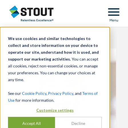
Stout Relentless Excellence
Menu
We use cookies and similar technologies to
collect and store information on your device to
operate our site, understand how it is used, and
support our marketing activities.
You can accept
all cookies, reject non-essential cookies, or manage
your preferences. You can change your choices at
any time.
See our
Cookie Policy
,
Privacy Policy
, and
Terms of
Use
for more information.
Customize settings
Accept All
Decline