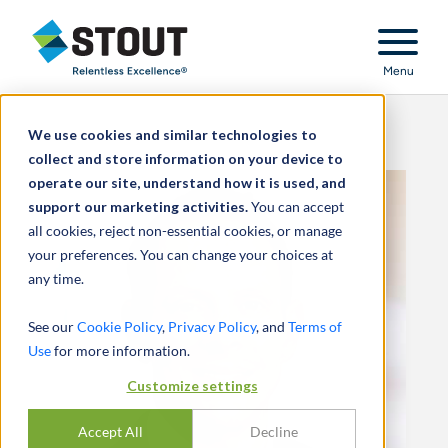
Stout Relentless Excellence
Menu
We use cookies and similar technologies to
collect and store information on your device to
operate our site, understand how it is used, and
support our marketing activities.
You can accept
all cookies, reject non-essential cookies, or manage
your preferences. You can change your choices at
any time.
See our
Cookie Policy
,
Privacy Policy
, and
Terms of
Use
for more information.
Customize settings
Accept All
Decline