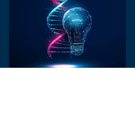
文章
Understanding 409A Valuation in
Biotech