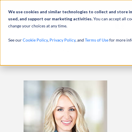
We use cookies and similar technologies to collect and store i
used, and support our marketing activities.
You can accept all co
change your choices at any time.
服务
See our
Cookie Policy
,
Privacy Policy
, and
Terms of Use
for more inf
主页
专业人员
ASHLEY ROSS