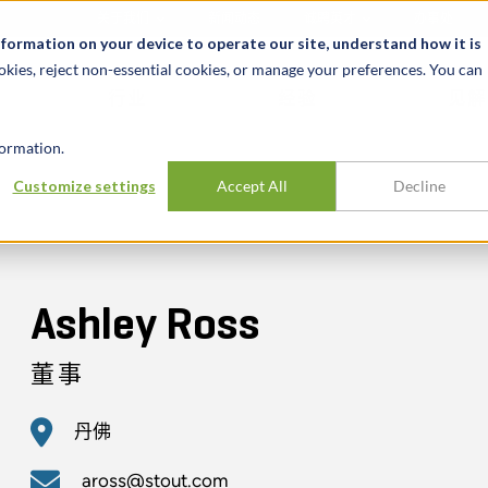
关于我们
新闻动态
诚聘英才
办事处
nformation on your device to operate our site, understand how it is
okies, reject non-essential cookies, or manage your preferences. You can
行业
经验
见解
ormation.
Customize settings
Accept All
Decline
Ashley Ross
董事
丹佛
aross@stout.com