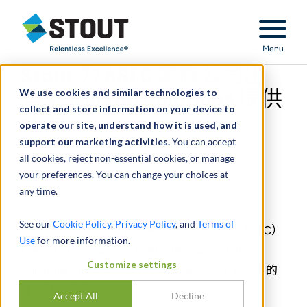
Stout Relentless Excellence
Menu
Stout 为 ASEC 家族公司出
We use cookies and similar technologies to
售给 Markon Solutions 提供
collect and store information on your device to
咨询
operate our site, understand how it is used, and
support our marketing activities.
You can accept
July 29, 2024
all cookies, reject non-essential cookies, or manage
your preferences. You can change your choices at
any time.
分享
See our
Cookie Policy
,
Privacy Policy
, and
Terms of
Stout 今天宣布，其客户 ASEC 公司家族 （ASEC）
Use
for more information.
已被 Sterling Partners 的投资组合公司 Markon
Customize settings
Solutions 收购。Stout 在此次交易中担任 ASEC 的
独家财务顾问。
Accept All
Decline