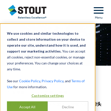
Stout Relentless Excellence
Menu
We use cookies and similar technologies to
collect and store information on your device to
operate our site, understand how it is used, and
support our marketing activities.
You can accept
all cookies, reject non-essential cookies, or manage
your preferences. You can change your choices at
any time.
专业和 IT 服务
See our
Cookie Policy
,
Privacy Policy
, and
Terms of
Use
for more information.
行业更新 - 2022 年第 1 季度
Customize settings
专业和 IT 服务在 2022 年显示出持续的发展势头
Accept All
Decline