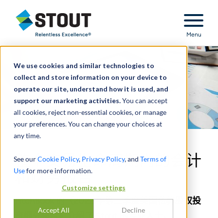
Stout Relentless Excellence
Menu
We use cookies and similar technologies to
collect and store information on your device to
operate our site, understand how it is used, and
support our marketing activities.
You can accept
all cookies, reject non-essential cookies, or manage
your preferences. You can change your choices at
any time.
整个交易生命周期内的会计
See our
Cookie Policy
,
Privacy Policy
, and
Terms of
Use
for more information.
和财务报告
Customize settings
PitchBook 的《2022 年第二季度美国私募股权投
Accept All
Decline
资细分报告》介绍了 Stout 的专业人士。