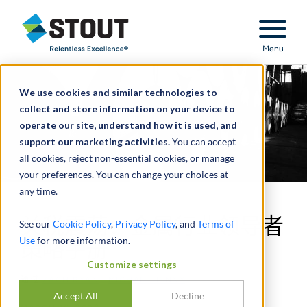
Stout Relentless Excellence
Menu
We use cookies and similar technologies to
collect and store information on your device to
operate our site, understand how it is used, and
support our marketing activities.
You can accept
all cookies, reject non-essential cookies, or manage
your preferences. You can change your choices at
any time.
关税震荡：金属行业领导者
See our
Cookie Policy
,
Privacy Policy
, and
Terms of
Use
for more information.
策略手册
Customize settings
通过
ZACH RYAN
,
MICHAEL JENNY
Accept All
Decline