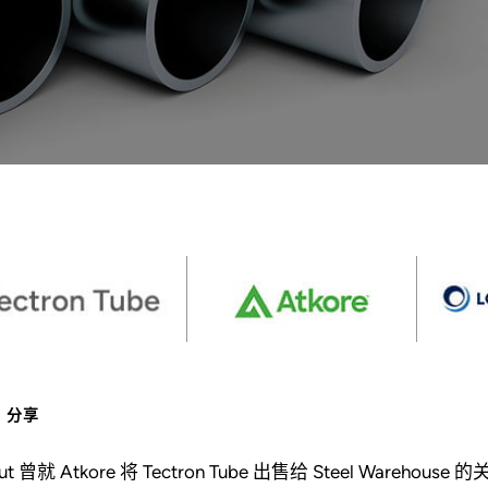
分享
out 曾就 Atkore 将 Tectron Tube 出售给 Steel Warehouse