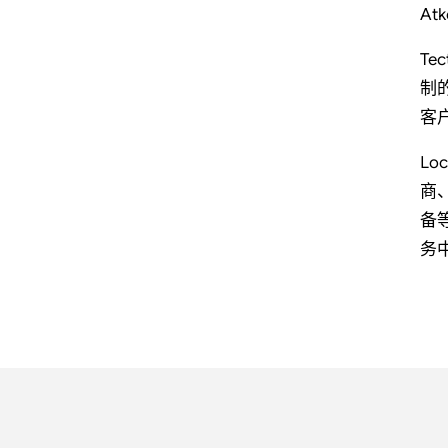
At
T
制
客
L
商
备
务