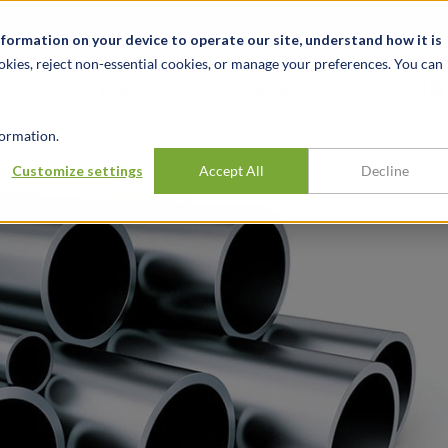
关于我们
新闻动态
诚聘英才
办事处
nformation on your device to operate our site, understand how it is
okies, reject non-essential cookies, or manage your preferences. You can
行业
经验
见解
ormation.
的出售提供咨询
Customize settings
Accept All
Decline