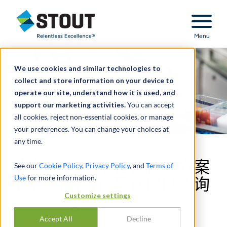
Stout Relentless Excellence
Menu
We use cookies and similar technologies to
collect and store information on your device to
operate our site, understand how it is used, and
support our marketing activities.
You can accept
all cookies, reject non-essential cookies, or manage
your preferences. You can change your choices at
any time.
为领先的创新包装解决方案
See our
Cookie Policy
,
Privacy Policy
, and
Terms of
Use
for more information.
提供商的出售事宜提供咨询
Customize settings
Accept All
Decline