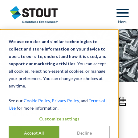
Stout Relentless Excellence
Menu
We use cookies and similar technologies to
collect and store information on your device to
operate our site, understand how it is used, and
support our marketing activities.
You can accept
all cookies, reject non-essential cookies, or manage
your preferences. You can change your choices at
any time.
就专业紧固件制造商的出售
See our
Cookie Policy
,
Privacy Policy
, and
Terms of
Use
for more information.
提供咨询服务
Customize settings
Accept All
Decline