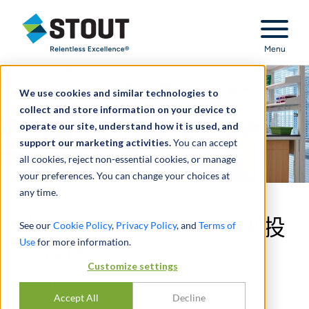
Stout Relentless Excellence
Menu
We use cookies and similar technologies to
collect and store information on your device to
operate our site, understand how it is used, and
support our marketing activities.
You can accept
all cookies, reject non-essential cookies, or manage
your preferences. You can change your choices at
any time.
为临床研究网络的成长型投
See our
Cookie Policy
,
Privacy Policy
, and
Terms of
Use
for more information.
资提供咨询
Customize settings
Accept All
Decline