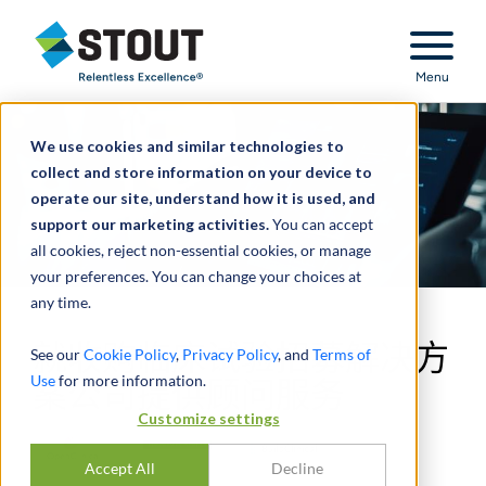
Stout Relentless Excellence
Menu
We use cookies and similar technologies to
collect and store information on your device to
operate our site, understand how it is used, and
support our marketing activities.
You can accept
all cookies, reject non-essential cookies, or manage
your preferences. You can change your choices at
any time.
就收购临床试验招募解决方
See our
Cookie Policy
,
Privacy Policy
, and
Terms of
Use
for more information.
案公司提供顾问服务
Customize settings
Accept All
Decline