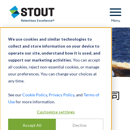
Stout Relentless Excellence
Menu
We use cookies and similar technologies to
collect and store information on your device to
operate our site, understand how it is used, and
support our marketing activities.
You can accept
all cookies, reject non-essential cookies, or manage
your preferences. You can change your choices at
any time.
为应急管理、海上退役公司
See our
Cookie Policy
,
Privacy Policy
, and
Terms of
Use
for more information.
的控股收购提供咨询服务
Customize settings
Accept All
Decline