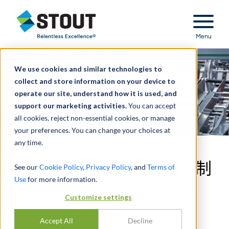
Stout Relentless Excellence
Menu
We use cookies and similar technologies to
collect and store information on your device to
operate our site, understand how it is used, and
support our marketing activities.
You can accept
all cookies, reject non-essential cookies, or manage
your preferences. You can change your choices at
any time.
就一家领先的预制袋机械制
See our
Cookie Policy
,
Privacy Policy
, and
Terms of
Use
for more information.
造商的收购事宜提供咨询
Customize settings
Accept All
Decline