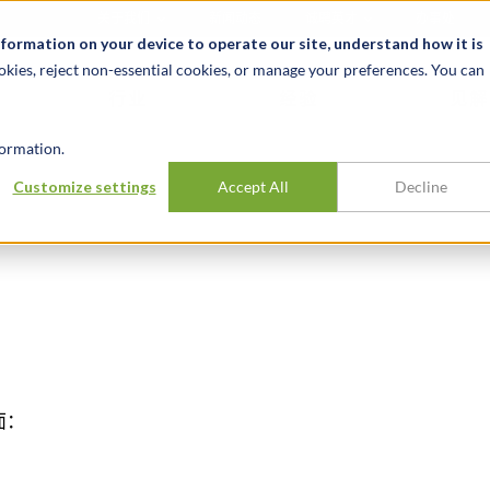
关于我们
新闻动态
诚聘英才
办事处
nformation on your device to operate our site, understand how it is
okies, reject non-essential cookies, or manage your preferences. You can
行业
经验
见解
ormation.
Customize settings
Accept All
Decline
面：