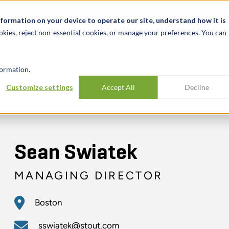
Notizie ed eventi
Opportunità di lavoro
Sedi
Risorse
nformation on your device to operate our site, understand how it is
okies, reject non-essential cookies, or manage your preferences. You can
SETTORI
TRACK RECORD
APPROFONDI
ormation.
Customize settings
Accept All
Decline
Sean Swiatek
MANAGING DIRECTOR
Boston
sswiatek@stout.com