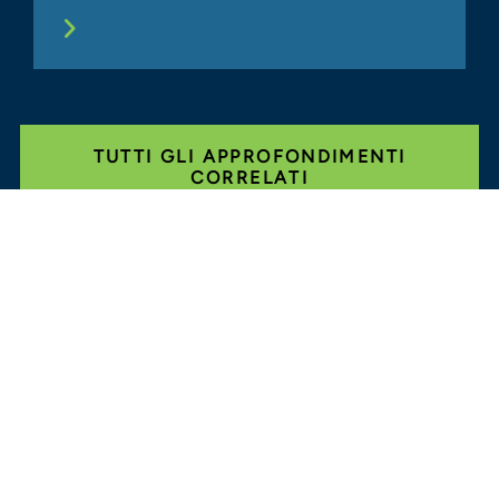
TUTTI GLI APPROFONDIMENTI
CORRELATI
Glassdoor
LINKEDIN
MAPPA DEL SITO
CONDIZIONI
PRIVACY
CODICE DI
COMPORTAMENTO