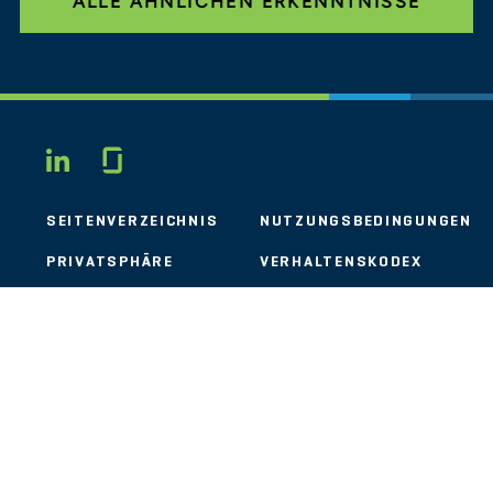
ALLE ÄHNLICHEN ERKENNTNISSE
Glassdoor
LINKEDIN
SEITENVERZEICHNIS
NUTZUNGSBEDINGUNGEN
PRIVATSPHÄRE
VERHALTENSKODEX
COOKIES
KONTAKT
STOUT LOGO
© 2026 Stout Risius Ross, LLC | Stout is not a CPA firm.