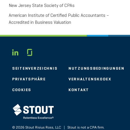
New Jersey State Society of CPAs
American Institute of Certified Public Accountants –
Accredited in Business Valuation
Glassdoor
LINKEDIN
SEITENVERZEICHNIS
NUTZUNGSBEDINGUNGEN
PRIVATSPHÄRE
VERHALTENSKODEX
COOKIES
KONTAKT
STOUT LOGO
© 2026 Stout Risius Ross, LLC | Stout is not a CPA firm.