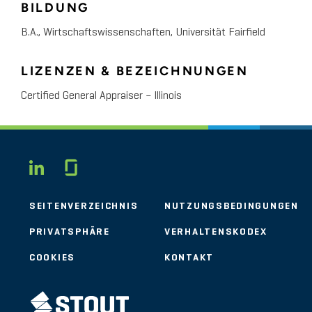
BILDUNG
B.A., Wirtschaftswissenschaften, Universität Fairfield
LIZENZEN & BEZEICHNUNGEN
Certified General Appraiser – Illinois
Glassdoor
LINKEDIN
SEITENVERZEICHNIS
NUTZUNGSBEDINGUNGEN
PRIVATSPHÄRE
VERHALTENSKODEX
COOKIES
KONTAKT
STOUT LOGO