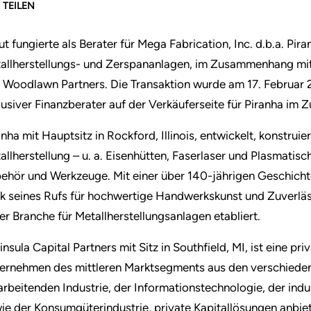
TEILEN
ut fungierte als Berater für Mega Fabrication, Inc. d.b.a. Pira
allherstellungs- und Zerspananlagen, im Zusammenhang mit 
 Woodlawn Partners. Die Transaktion wurde am 17. Februar 2
lusiver Finanzberater auf der Verkäuferseite für Piranha im
anha mit Hauptsitz in Rockford, Illinois, entwickelt, konstruie
allherstellung – u. a. Eisenhütten, Faserlaser und Plasmatis
ehör und Werkzeuge. Mit einer über 140-jährigen Geschichte 
k seines Rufs für hochwertige Handwerkskunst und Zuverläs
der Branche für Metallherstellungsanlagen etabliert.
insula Capital Partners mit Sitz in Southfield, MI, ist eine pr
ernehmen des mittleren Marktsegments aus den verschieden
arbeitenden Industrie, der Informationstechnologie, der indu
ie der Konsumgüterindustrie, private Kapitallösungen anbiet