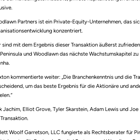
usive.
dlawn Partners ist ein Private-Equity-Unternehmen, das si
anisationsentwicklung konzentriert.
r sind mit dem Ergebnis dieser Transaktion äußerst zufrieden
 Peninsula und Woodlawn das nächste Wachstumskapitel zu s
anha.
xton kommentierte weiter: „Die Branchenkenntnis und die T
scheidend, um das beste Ergebnis für die Aktionäre und an
elen.“
k Jachim, Elliot Grove, Tyler Skarstein, Adam Lewis und Joe
 Transaktion.
plett Woolf Garretson, LLC fungierte als Rechtsberater für Pi