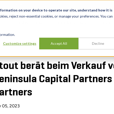
News & Events
Karrieren
Standorte
Ressourcen
nformation on your device to operate our site, understand how it is
okies, reject non-essential cookies, or manage your preferences. You can
BRANCHEN
ERFAHRUNG
ERK
ormation.
Customize settings
Accept All
Decline
IM VERKAUF VON PIRANHA AN PENINSULA CAPITAL PARTNERS UND WOODLAWN PART
tout berät beim Verkauf v
eninsula Capital Partner
artners
 05, 2023