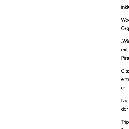
inkl
Woo
Org
„Wi
mit
Pir
Cla
ent
erzi
Nic
der
Tri