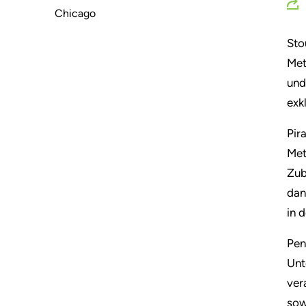
Chicago
Sto
Met
und
exk
Pir
Met
Zub
dan
in 
Pen
Unt
ver
sow