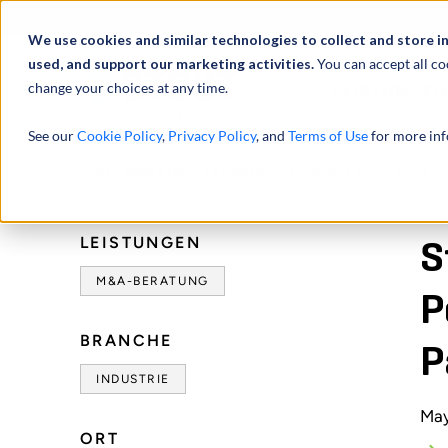
Über uns
We use cookies and similar technologies to collect and store i
used, and support our marketing activities.
You can accept all co
change your choices at any time.
LEISTUNGEN
See our
Cookie Policy
,
Privacy Policy
, and
Terms of Use
for more inf
HOME
NEWS & EVENTS
PRESSEMITTEILUNGEN
STOUT BERÄT BE
LEISTUNGEN
S
M&A-BERATUNG
P
BRANCHE
P
INDUSTRIE
May
ORT