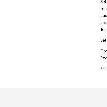
Set
zus
pos
uns
Tea
Set
God
Rec
Erf