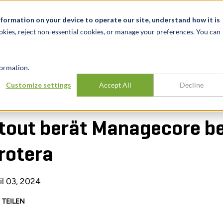
News & Events
Karrieren
Standorte
Ressourcen
nformation on your device to operate our site, understand how it is
okies, reject non-essential cookies, or manage your preferences. You can
BRANCHEN
ERFAHRUNG
ERK
ormation.
Customize settings
Accept All
Decline
NAGECORE BEIM VERKAUF AN PROTERA
tout berät Managecore be
rotera
il 03, 2024
TEILEN