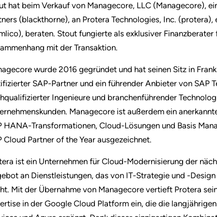
ut hat beim Verkauf von Managecore, LLC (Managecore), ei
tners (blackthorne), an Protera Technologies, Inc. (protera)
mlico), beraten. Stout fungierte als exklusiver Finanzberate
ammenhang mit der Transaktion.
agecore wurde 2016 gegründet und hat seinen Sitz in Frankl
tifizierter SAP-Partner und ein führender Anbieter von SAP 
hqualifizierter Ingenieure und branchenführender Technolog
ernehmenskunden. Managecore ist außerdem ein anerkannter
 HANA-Transformationen, Cloud-Lösungen und Basis Manag
 Cloud Partner of the Year ausgezeichnet.
tera ist ein Unternehmen für Cloud-Modernisierung der näc
ebot an Dienstleistungen, das von IT-Strategie und -Desig
cht. Mit der Übernahme von Managecore vertieft Protera sei
ertise in der Google Cloud Platform ein, die die langjähri