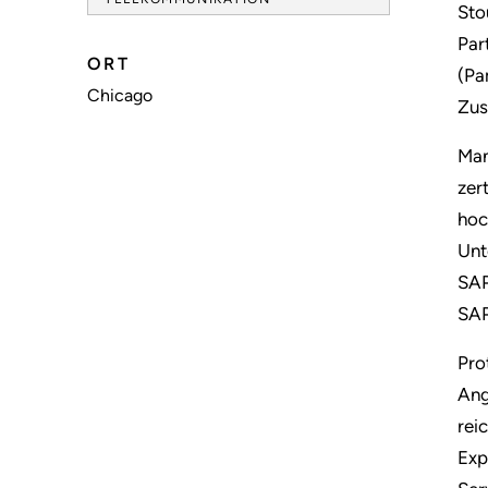
Sto
Par
ORT
(Pa
Chicago
Zus
Man
zer
hoc
Unt
SAP
SAP
Pro
Ang
rei
Exp