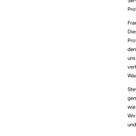
Ser
Pro
Fra
Die
Pro
den
uns
ver
Wac
Ste
gem
wie
Wir
und