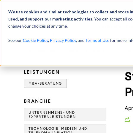
Über uns
We use cookies and similar technologies to collect and store i
used, and support our marketing activities.
You can accept all co
change your choices at any time.
LEISTUNGEN
See our
Cookie Policy
,
Privacy Policy
, and
Terms of Use
for more inf
HOME
NEWS & EVENTS
PRESSEMITTEILUNGEN
STOUT BERÄT MA
LEISTUNGEN
S
M&A-BERATUNG
P
BRANCHE
Apr
UNTERNEHMENS- UND
EXPERTENLEISTUNGEN
TECHNOLOGIE, MEDIEN UND
TELEKOMMUNIKATION