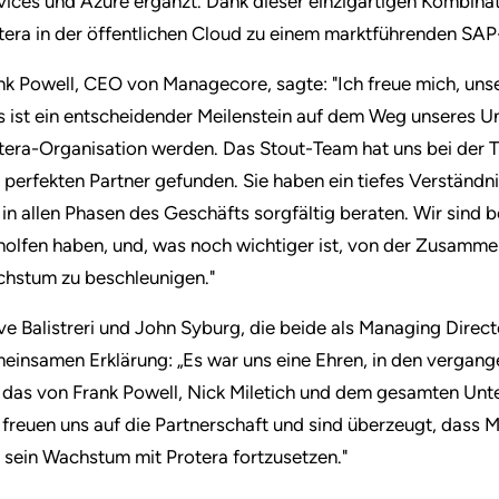
vices und Azure ergänzt. Dank dieser einzigartigen Kombina
tera in der öffentlichen Cloud zu einem marktführenden SAP-
nk Powell, CEO von Managecore, sagte: "Ich freue mich, un
s ist ein entscheidender Meilenstein auf dem Weg unseres Un
tera-Organisation werden. Das Stout-Team hat uns bei der T
 perfekten Partner gefunden. Sie haben ein tiefes Verständn
 in allen Phasen des Geschäfts sorgfältig beraten. Wir sind 
holfen haben, und, was noch wichtiger ist, von der Zusammena
hstum zu beschleunigen."
ve Balistreri und John Syburg, die beide als Managing Directo
einsamen Erklärung: „Es war uns eine Ehren, in den vergan
 das von Frank Powell, Nick Miletich und dem gesamten Un
 freuen uns auf die Partnerschaft und sind überzeugt, dass M
 sein Wachstum mit Protera fortzusetzen."