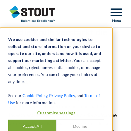
Stout Relentless Excellence
Menu
Eddie Krule verstärkt die
We use cookies and similar technologies to
Investment-Banking-
collect and store information on your device to
Gruppe von Stout
operate our site, understand how it is used, and
support our marketing activities.
You can accept
June 12, 2025
all cookies, reject non-essential cookies, or manage
your preferences. You can change your choices at
any time.
TEILEN
See our
Cookie Policy
,
Privacy Policy
, and
Terms of
Stout freut sich, die Erweiterung seines
Use
for more information.
Geschäftsbereichs Verbraucher innerhalb der
Customize settings
Investment-Banking-Gruppe durch die Aufnahme
von Eddie Krule als Managing Director bekannt
Accept All
Decline