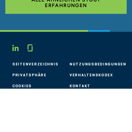
ERFAHRUNGEN
Glassdoor
LINKEDIN
SEITENVERZEICHNIS
NUTZUNGSBEDINGUNGEN
PRIVATSPHÄRE
VERHALTENSKODEX
COOKIES
KONTAKT
STOUT LOGO
© 2026 Stout Risius Ross, LLC | Stout is not a CPA firm.