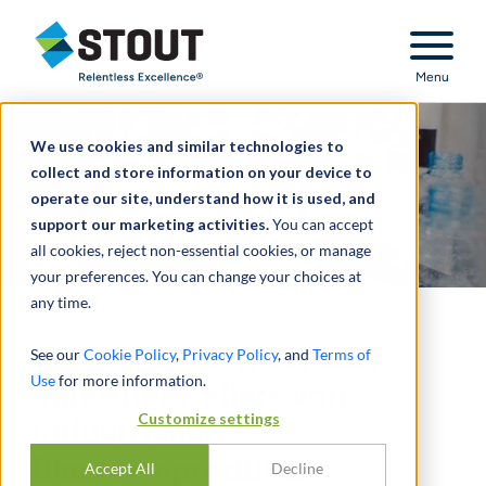
Stout Relentless Excellence
Menu
We use cookies and similar technologies to
collect and store information on your device to
operate our site, understand how it is used, and
support our marketing activities.
You can accept
all cookies, reject non-essential cookies, or manage
your preferences. You can change your choices at
any time.
Beratung beim Verkauf
See our
Cookie Policy
,
Privacy Policy
, and
Terms of
Use
for more information.
eines Herstellers von
Customize settings
industriellen
Blasformprodukten
Accept All
Decline