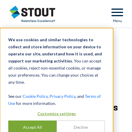
Stout Relentless Excellence
Menu
We use cookies and similar technologies to
collect and store information on your device to
operate our site, understand how it is used, and
support our marketing activities.
You can accept
all cookies, reject non-essential cookies, or manage
your preferences. You can change your choices at
any time.
Beratung beim Verkauf
See our
Cookie Policy
,
Privacy Policy
, and
Terms of
Use
for more information.
eines führenden Anbieters
Customize settings
von Förderbändern und
Transportlösungen
Accept All
Decline