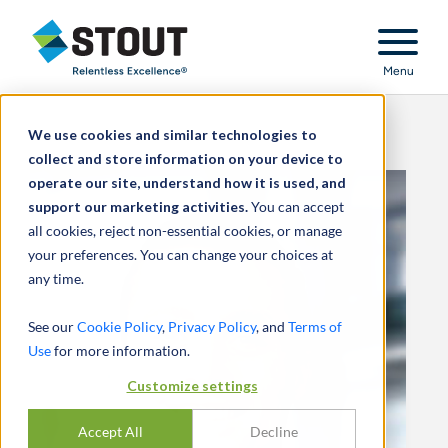
Stout Relentless Excellence
Menu
We use cookies and similar technologies to
collect and store information on your device to
operate our site, understand how it is used, and
support our marketing activities.
You can accept
all cookies, reject non-essential cookies, or manage
your preferences. You can change your choices at
any time.
See our
Cookie Policy
,
Privacy Policy
, and
Terms of
Use
for more information.
Customize settings
Accept All
Decline