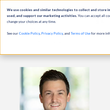
We use cookies and similar technologies to collect and store i
used, and support our marketing activities.
You can accept all co
change your choices at any time.
服务
See our
Cookie Policy
,
Privacy Policy
, and
Terms of Use
for more inf
主页
专业人员
NICHOLAS BAKER