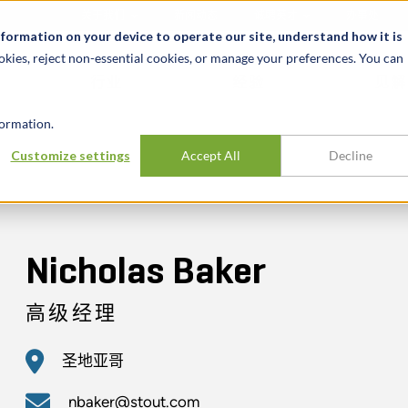
关于我们
新闻动态
诚聘英才
办事处
nformation on your device to operate our site, understand how it is
okies, reject non-essential cookies, or manage your preferences. You can
行业
经验
见解
ormation.
Customize settings
Accept All
Decline
Nicholas Baker
高级经理
圣地亚哥
nbaker@stout.com