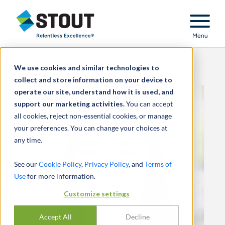
Stout Relentless Excellence
Menu
We use cookies and similar technologies to
collect and store information on your device to
operate our site, understand how it is used, and
support our marketing activities.
You can accept
all cookies, reject non-essential cookies, or manage
your preferences. You can change your choices at
any time.
See our
Cookie Policy
,
Privacy Policy
, and
Terms of
Use
for more information.
Customize settings
Accept All
Decline