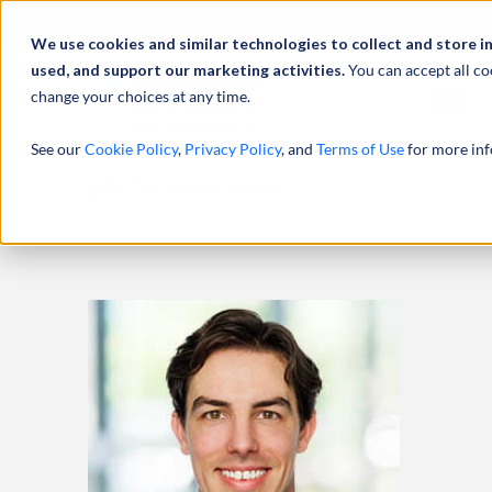
We use cookies and similar technologies to collect and store i
used, and support our marketing activities.
You can accept all co
change your choices at any time.
服务
See our
Cookie Policy
,
Privacy Policy
, and
Terms of Use
for more inf
主页
专业人员
CHARLES HUFF