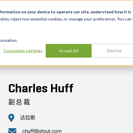
关于我们
新闻动态
诚聘英才
办事处
nformation on your device to operate our site, understand how it is
okies, reject non-essential cookies, or manage your preferences. You can
行业
经验
见解
ormation.
Customize settings
Accept All
Decline
Charles Huff
副总裁
达拉斯
chuff@stout.com